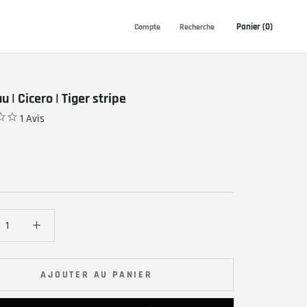
Panier (
0
)
Compte
Recherche
 | Cicero | Tiger stripe
1
Avis
AJOUTER AU PANIER