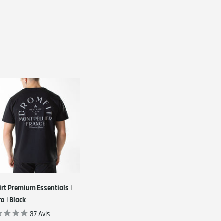
irt Premium Essentials |
ro | Black
37
Avis