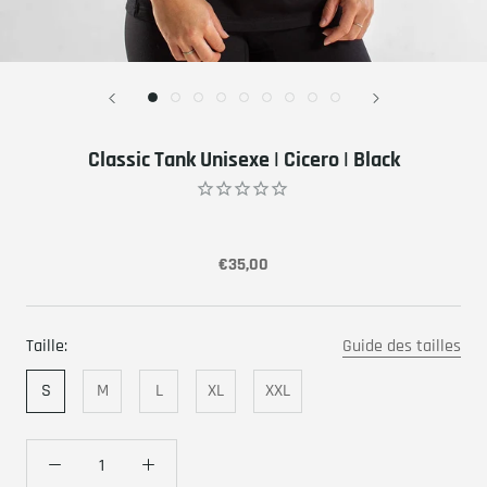
Classic Tank Unisexe | Cicero | Black
€35,00
Taille:
Guide des tailles
S
M
L
XL
XXL