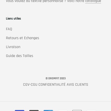
Vous voulez du textile personnalisé ? Voici notre
catalogue
Liens utiles
FAQ
Retours et Echanges
Livraison
Guide des Tailles
© DROMFIT 2023
CGV-CGU
CONFIDENTIALITÉ
AVIS CLIENTS