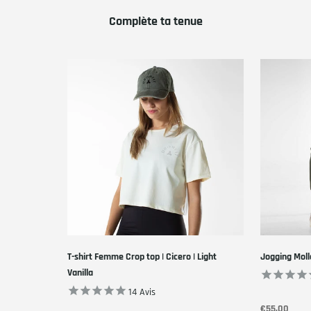
Complète ta tenue
T-shirt Femme Crop top | Cicero | Light
Jogging Moll
Vanilla
14
Avis
€55,00