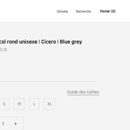
Panier (
0
)
Compte
Recherche
ol rond unisexe | Cicero | Blue grey
Guide des tailles
S
M
L
XL