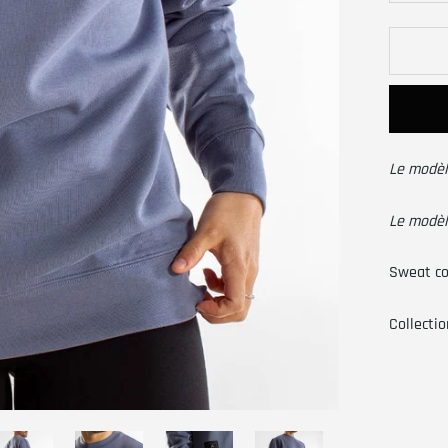
L
e modèl
L
e modèl
Sweat co
Collectio