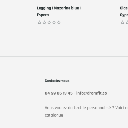
Legging | Mazarine blue |
Clas
Espera
Cypr
€49,00
€35
Contactez-nous
04 99 06 13 45
-
info@dromfit.co
Vous voulez du textile personnalisé ? Voici n
catalogue