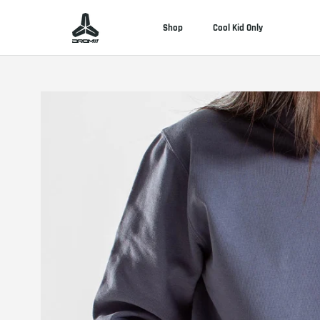
Aller
au
Shop
Cool Kid Only
contenu
Shop
Cool Kid Only